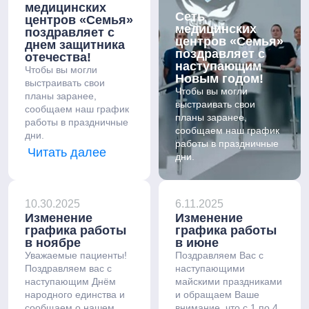
медицинских
Сеть
центров «Семья»
медицинских
поздравляет с
центров «Семья»
днем защитника
поздравляет с
отечества!
наступающим
Чтобы вы могли
Новым годом!
выстраивать свои
Чтобы вы могли
планы заранее,
выстраивать свои
сообщаем наш график
планы заранее,
работы в праздничные
сообщаем наш график
дни.
работы в праздничные
Читать далее
дни.
10.30.2025
6.11.2025
Изменение
Изменение
графика работы
графика работы
в ноябре
в июне
Уважаемые пациенты!
Поздравляем Вас с
Поздравляем вас с
наступающими
наступающим Днём
майскими праздниками
народного единства и
и обращаем Ваше
сообщаем о нашем
внимание, что с 1 по 4