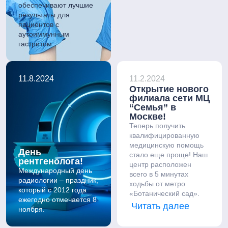
обеспечивают лучшие
результаты для
пациентов с
аутоиммунным
гастритом
11.8.2024
11.2.2024
Открытие нового
филиала сети МЦ
“Семья” в
Москве!
Теперь получить
квалифицированную
медицинскую помощь
День
стало еще проще! Наш
рентгенолога!
центр расположен
Международный день
всего в 5 минутах
радиологии – праздник,
ходьбы от метро
который с 2012 года
«Ботанический сад».
ежегодно отмечается 8
Читать далее
ноября.