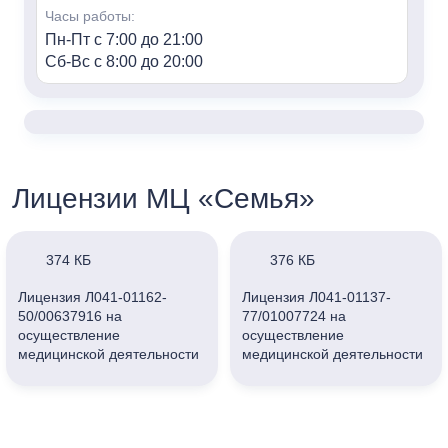
Часы работы:
Пн-Пт с 7:00 до 21:00
Сб-Вс с 8:00 до 20:00
«Семья» м. Алексеевская
Адрес:
г. Москва, пр-т Мира, 95, HILL8
Контакты:
Лицензии МЦ «Семья»
+7 (499) 688-80-48
Часы работы:
Пн-Пт с 7:00 до 21:00
374 КБ
376 КБ
Сб-Вс с 8:00 до 20:00
Лицензия Л041-01162-
Лицензия Л041-01137-
50/00637916 на
77/01007724 на
«Семья» г. Мытищи
осуществление
осуществление
Адрес:
медицинской деятельности
медицинской деятельности
г. Мытищи, ул. Колпакова, 42к3
ООО «Клиника Семейная»
ООО «Клиника Семейная»
(г. Мытищи)
(г. Москва)
Контакты:
+7 (495) 847-03-88