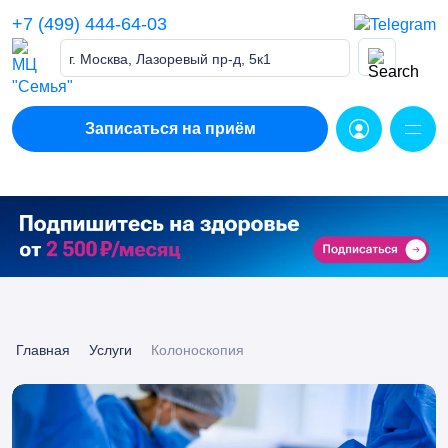
Skip
+7 (499) 444-64-03
to
content
г. Москва, Лазоревый пр-д, 5к1
Записаться на приём
Главная
Услуги
Колоноскопия