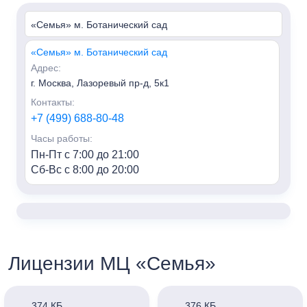
«Семья» м. Ботанический сад
«Семья» м. Ботанический сад
Адрес:
г. Москва, Лазоревый пр-д, 5к1
Контакты:
+7 (499) 688-80-48
Часы работы:
Пн-Пт с 7:00 до 21:00
Сб-Вс с 8:00 до 20:00
«Семья» м. Алексеевская
Адрес:
г. Москва, пр-т Мира, 95, HILL8
Контакты:
Лицензии МЦ «Семья»
+7 (499) 688-80-48
Часы работы:
Пн-Пт с 7:00 до 21:00
374 КБ
376 КБ