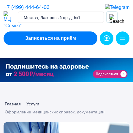
Skip
+7 (499) 444-64-03
to
content
г. Москва, Лазоревый пр-д, 5к1
Записаться на приём
Главная
Услуги
Оформление медицинских справок, документации