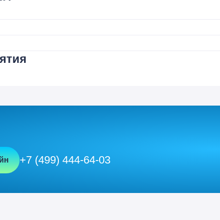
ятия
+7 (499) 444-64-03
йн