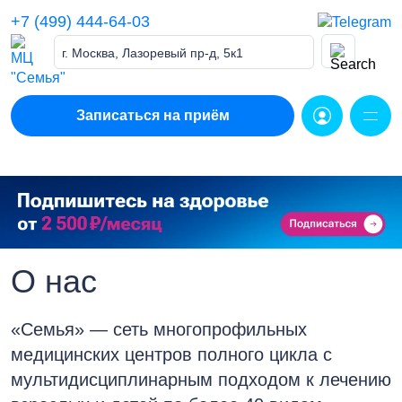
Skip
+7 (499) 444-64-03
to
content
г. Москва, Лазоревый пр-д, 5к1
Записаться на приём
О нас
«Семья» — сеть многопрофильных
медицинских центров полного цикла c
мультидисциплинарным подходом к лечению