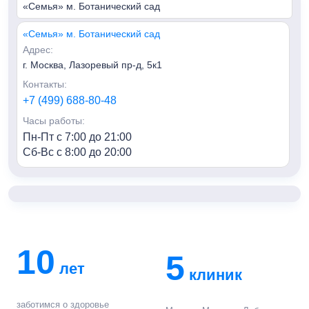
«Семья» м. Ботанический сад
«Семья» м. Ботанический сад
Адрес:
г. Москва, Лазоревый пр-д, 5к1
Контакты:
+7 (499) 688-80-48
Часы работы:
Пн-Пт с 7:00 до 21:00
Сб-Вс с 8:00 до 20:00
«Семья» м. Алексеевская
Адрес:
г. Москва, пр-т Мира, 95, HILL8
Контакты:
10
+7 (499) 688-80-48
5
лет
Часы работы:
клиник
Пн-Пт с 7:00 до 21:00
Сб-Вс с 8:00 до 20:00
заботимся о здоровье