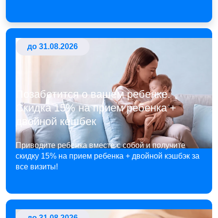
до 31.08.2026
Позаботится о вашем ребенке.
Скидка 15% на прием ребенка +
двойной кешбек
Приводите ребенка вместе с собой и получите
скидку 15% на прием ребенка + двойной кэшбэк за
все визиты!
до 31.08.2026