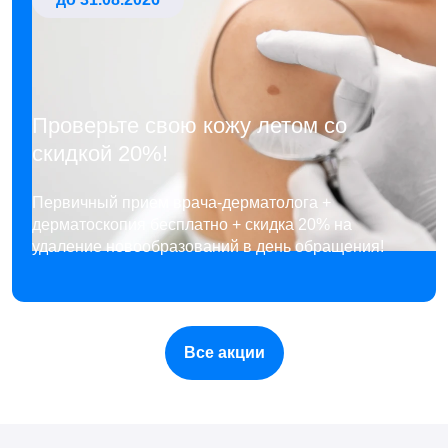
Проверьте свою кожу летом со
скидкой 20%!
Первичный прием врача-дерматолога +
дерматоскопия бесплатно + скидка 20% на
удаление новообразований в день обращения!
Все акции