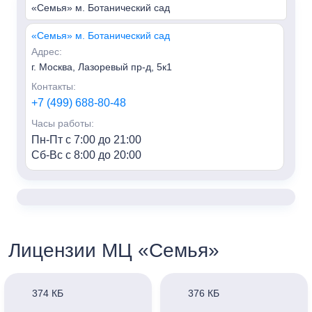
«Семья» м. Ботанический сад
«Семья» м. Ботанический сад
Адрес:
г. Москва, Лазоревый пр-д, 5к1
Контакты:
+7 (499) 688-80-48
Часы работы:
Пн-Пт с 7:00 до 21:00
Сб-Вс с 8:00 до 20:00
«Семья» м. Алексеевская
Адрес:
г. Москва, пр-т Мира, 95, HILL8
Контакты:
Лицензии МЦ «Семья»
+7 (499) 688-80-48
Часы работы:
Пн-Пт с 7:00 до 21:00
374 КБ
376 КБ
Сб-Вс с 8:00 до 20:00