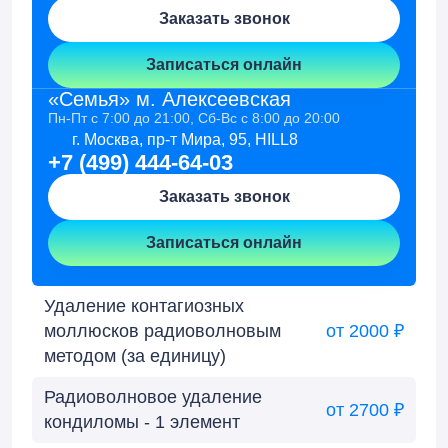
Заказать звонок
Записаться онлайн
«Семья» м. Алексеевская
Пн-Пт с 7:00 до 21:00, Сб-Вс с 8:00 до 20:00
г. Москва, пр-т Мира, 95, HILL8
+7 (499) 444-64-03
Заказать звонок
Записаться онлайн
Удаление контагиозных
моллюсков радиоволновым
от 2000 ₽
методом (за единицу)
Радиоволновое удаление
от 2700 ₽
кондиломы - 1 элемент