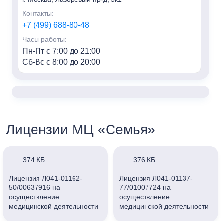
Контакты:
+7 (499) 688-80-48
Часы работы:
Пн-Пт с 7:00 до 21:00
Сб-Вс с 8:00 до 20:00
«Семья» м. Алексеевская
Адрес:
г. Москва, пр-т Мира, 95, HILL8
Контакты:
Лицензии МЦ «Семья»
+7 (499) 688-80-48
Часы работы:
Пн-Пт с 7:00 до 21:00
374 КБ
376 КБ
Сб-Вс с 8:00 до 20:00
Лицензия Л041-01162-
Лицензия Л041-01137-
50/00637916 на
77/01007724 на
«Семья» г. Мытищи
осуществление
осуществление
Адрес:
медицинской деятельности
медицинской деятельности
г. Мытищи, ул. Колпакова, 42к3
ООО «Клиника Семейная»
ООО «Клиника Семейная»