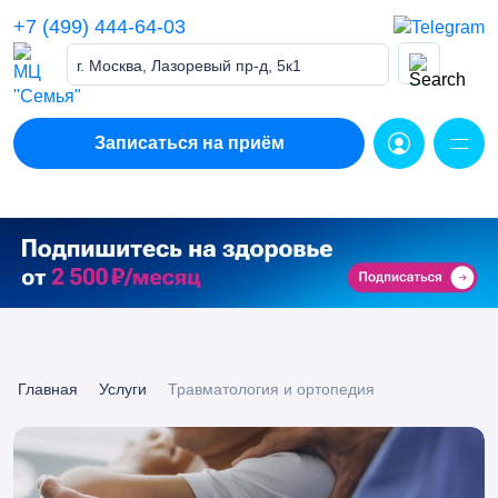
Skip
+7 (499) 444-64-03
to
content
г. Москва, Лазоревый пр-д, 5к1
Записаться на приём
Главная
Услуги
Травматология и ортопедия