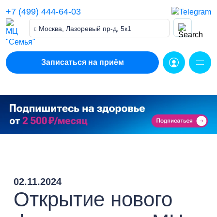
Skip
+7 (499) 444-64-03
to
content
г. Москва, Лазоревый пр-д, 5к1
Записаться на приём
02.11.2024
Открытие нового