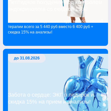
Пептидное похудение под контролем
эндокринолога со скидкой 15%!
Комплексное обследование + курс метаболической
терапии всего за 5 440 руб вместо 6 400 руб +
скидка 15% на анализы!
до 31.08.2026
Забота о сердце: ЭКГ в подарок и
скидка 15% на прием и анализы!