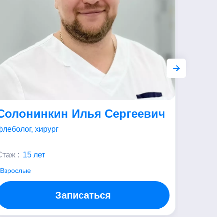
Солонинкин Илья Сергеевич
Михе
Вла
флеболог, хирург
лор (от
Стаж :
15 лет
Стаж :
Взрослые
Взросл
Записаться