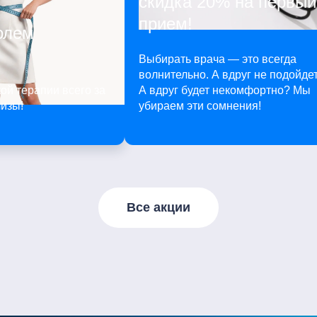
скидка 20% на первый
прием!
олем
Выбирать врача — это всегда
волнительно. А вдруг не подойде
ой терапии всего за
А вдруг будет некомфортно? Мы
лизы!
убираем эти сомнения!
Все акции