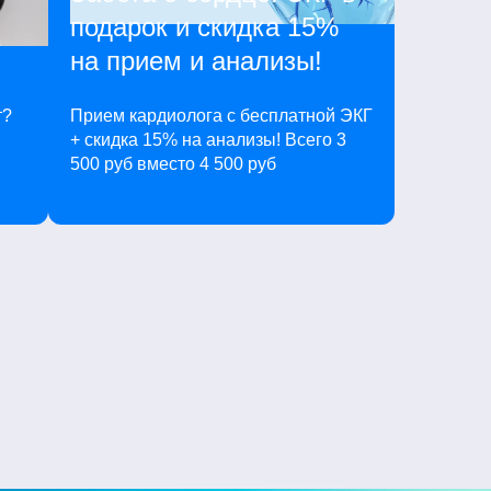
подарок и скидка 15%
на прием и анализы!
т?
Прием кардиолога с бесплатной ЭКГ
+ скидка 15% на анализы! Всего 3
500 руб вместо 4 500 руб