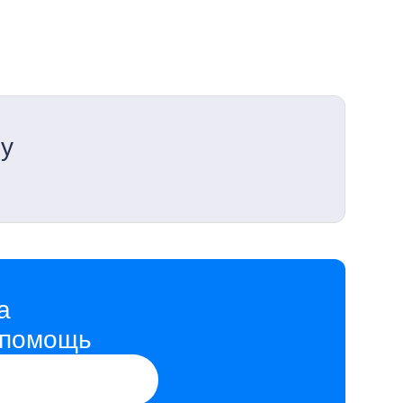
ну
а
 помощь