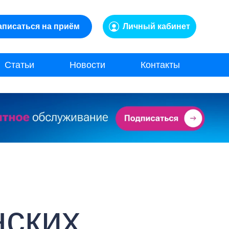
аписаться на приём
Личный кабинет
Статьи
Новости
Контакты
нских