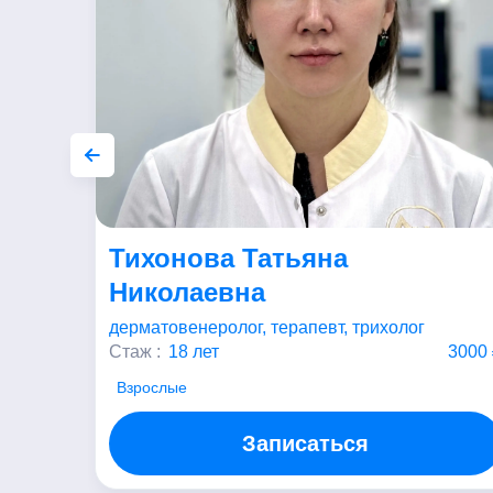
еевна
Тихонова Татьяна
Николаевна
дерматовенеролог, терапевт, трихолог
т 7700 ₽
Стаж :
18 лет
3000 
Взрослые
Записаться