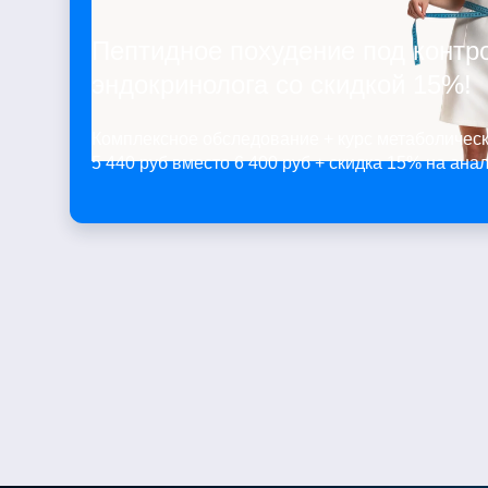
Пептидное похудение под контр
эндокринолога со скидкой 15%!
Комплексное обследование + курс метаболическ
5 440 руб вместо 6 400 руб + скидка 15% на ана