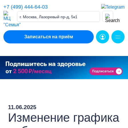
Skip
+7 (499) 444-64-03
to
content
г. Москва, Лазоревый пр-д, 5к1
Записаться на приём
11.06.2025
Изменение графика