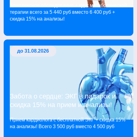
Комплексное обследование + курс метаболической
терапии всего за 5 440 руб вместо 6 400 руб +
скидка 15% на анализы!
до 31.08.2026
Забота о сердце: ЭКГ в подарок и
скидка 15% на прием и анализы!
Прием кардиолога с бесплатной ЭКГ + скидка 15%
на анализы! Всего 3 500 руб вместо 4 500 руб