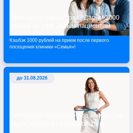
Приходите первый раз? Дарим 1000
рублей на счет новым пациентам
Кэшбэк 1000 рублей на прием после первого
посещения клиники «Семья»!
до 31.08.2026
Пептидное похудение под контролем
эндокринолога со скидкой 15%!