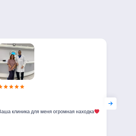
Ваша клиника для меня огромная находка
Самый л
удовольс