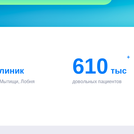
610
+
линик
тыс
 Мытищи, Лобня
довольных пациентов