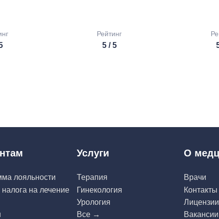
инг
Рейтинг
Ре
 5
5 / 5
5
нтам
Услуги
О медц
мма лояльности
Терапия
Врачи
 налога на лечение
Гинекология
Контакты
Урология
Лицензии
и
Все →
Вакансии