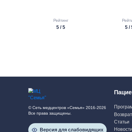
Рейтинг
Рейт
5 / 5
5 /
Пацие
Програ
© Сеть медцентров «Семья» 2016-2026
Все права защищены.
Возврат
Статьи
Новост
Версия для слабовидящих