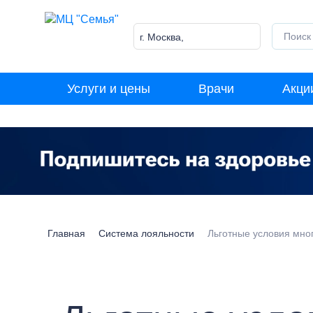
Skip
to
content
г. Москва,
Лазоревый пр-д, 5к1
Услуги и цены
Врачи
Акци
Главная
Система лояльности
Льготные условия мн