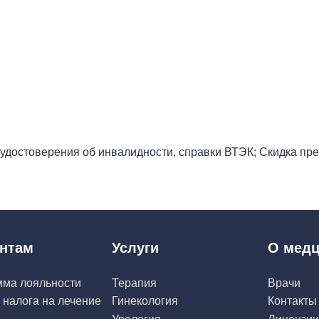
удостоверения об инвалидности, справки ВТЭК; Скидка пр
нтам
Услуги
О медц
мма лояльности
Терапия
Врачи
 налога на лечение
Гинекология
Контакты