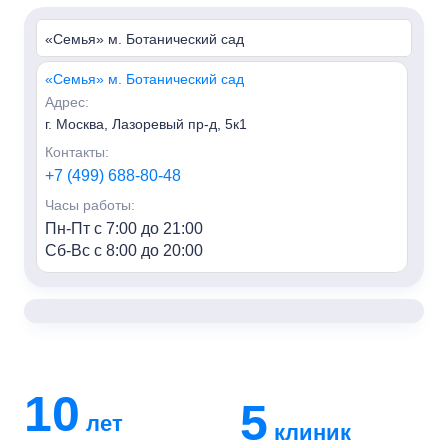
«Семья» м. Ботанический сад
«Семья» м. Ботанический сад
Адрес:
г. Москва, Лазоревый пр-д, 5к1
Контакты:
+7 (499) 688-80-48
Часы работы:
Пн-Пт с 7:00 до 21:00
Сб-Вс с 8:00 до 20:00
«Семья» м. Алексеевская
Адрес:
г. Москва, пр-т Мира, 95, HILL8
Контакты:
+7 (499) 688-80-48
10
5
лет
Часы работы:
клиник
Пн-Пт с 7:00 до 21:00