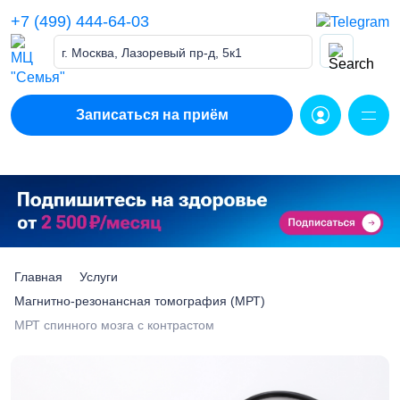
Skip
+7 (499) 444-64-03
to
content
г. Москва, Лазоревый пр-д, 5к1
Записаться на приём
Главная
Услуги
Магнитно-резонансная томография (МРТ)
МРТ спинного мозга с контрастом