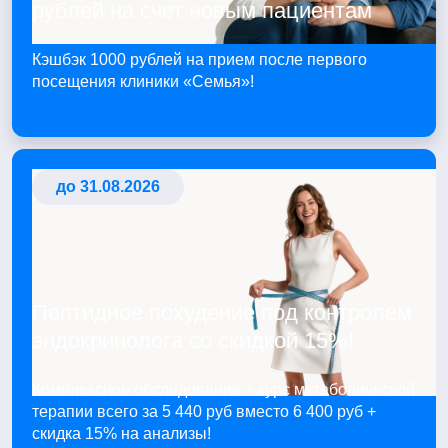
рублей на счет новым пациентам
Кэшбэк 1000 рублей на прием после первого
посещения клиники «Семья»!
до 31.08.2026
Пептидное похудение под контролем
эндокринолога со скидкой 15%!
Комплексное обследование + курс метаболической
терапии всего за 5 440 руб вместо 6 400 руб +
скидка 15% на анализы!