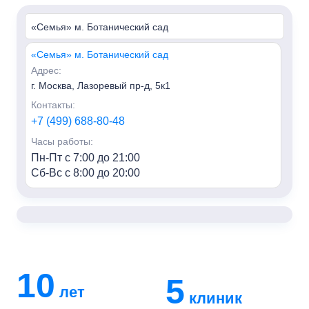
«Семья» м. Ботанический сад
«Семья» м. Ботанический сад
Адрес:
г. Москва, Лазоревый пр-д, 5к1
Контакты:
+7 (499) 688-80-48
Часы работы:
Пн-Пт с 7:00 до 21:00
Сб-Вс с 8:00 до 20:00
«Семья» м. Алексеевская
Адрес:
г. Москва, пр-т Мира, 95, HILL8
Контакты:
+7 (499) 688-80-48
10
5
лет
Часы работы:
клиник
Пн-Пт с 7:00 до 21:00