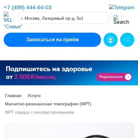
Skip
+7 (499) 444-64-03
to
content
г. Москва, Лазоревый пр-д, 5к1
Записаться на приём
Главная
Услуги
Магнитно-резонансная томография (МРТ)
МРТ сердца с контрастированием