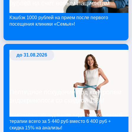
рублей на счет новым пациентам
Кэшбэк 1000 рублей на прием после первого
посещения клиники «Семья»!
до 31.08.2026
Пептидное похудение под контролем
эндокринолога со скидкой 15%!
Комплексное обследование + курс метаболической
терапии всего за 5 440 руб вместо 6 400 руб +
скидка 15% на анализы!