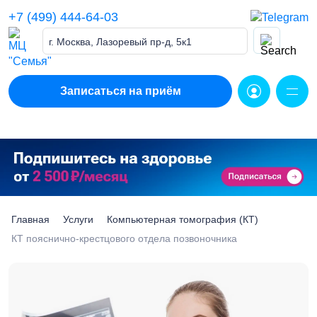
Skip
+7 (499) 444-64-03
to
content
г. Москва, Лазоревый пр-д, 5к1
Записаться на приём
Главная
Услуги
Компьютерная томография (КТ)
КТ пояснично-крестцового отдела позвоночника