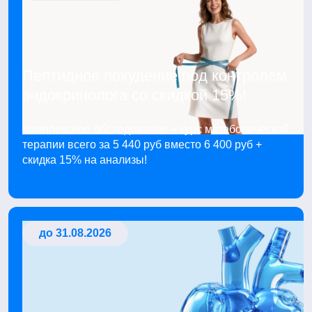
Пептидное похудение под контролем
эндокринолога со скидкой 15%!
Комплексное обследование + курс метаболической
терапии всего за 5 440 руб вместо 6 400 руб +
скидка 15% на анализы!
до 31.08.2026