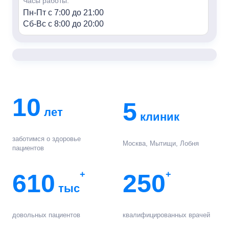
Часы работы:
Пн-Пт с 7:00 до 21:00
Сб-Вс с 8:00 до 20:00
«Семья» м. Алексеевская
Адрес:
г. Москва, пр-т Мира, 95, HILL8
Контакты:
+7 (499) 688-80-48
10
5
лет
Часы работы:
клиник
Пн-Пт с 7:00 до 21:00
Сб-Вс с 8:00 до 20:00
заботимся о здоровье
Москва, Мытищи, Лобня
пациентов
«Семья» г. Мытищи
Адрес:
610
+
250
+
г. Мытищи, ул. Колпакова, 42к3
тыс
Контакты:
+7 (495) 847-03-88
довольных пациентов
квалифицированных врачей
Часы работы: