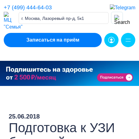
Skip
+7 (499) 444-64-03
to
content
г. Москва, Лазоревый пр-д, 5к1
Записаться на приём
25.06.2018
Подготовка к УЗИ