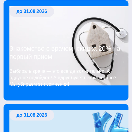
до 31.08.2026
Знакомство с врачом: скидка 20% на
первый прием!
Выбирать врача — это всегда волнительно. А
вдруг не подойдет? А вдруг будет некомфортно?
Мы убираем эти сомнения!
до 31.08.2026