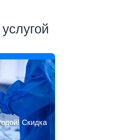
 услугой
годой! Скидка