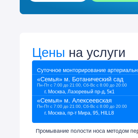
Цены
на услуги
Суточное монторирование артериальн
«Семья» м. Ботанический сад
Пн-Пт с 7:00 до 21:00, Сб-Вс с 8:00 до 20:00
г. Москва, Лазоревый пр-д, 5к1
«Семья» м. Алексеевская
Пн-Пт с 7:00 до 21:00, Сб-Вс с 8:00 до 20:00
г. Москва, пр-т Мира, 95, HILL8
Промывание полости носа методом пер