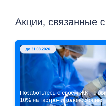
Акции, связанные с
до 31.08.2026
Позаботьтесь о своем ЖКТ с вы
10% на гастро- и колоноскопию