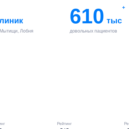
610
+
линик
тыс
 Мытищи, Лобня
довольных пациентов
инг
Рейтинг
Ре