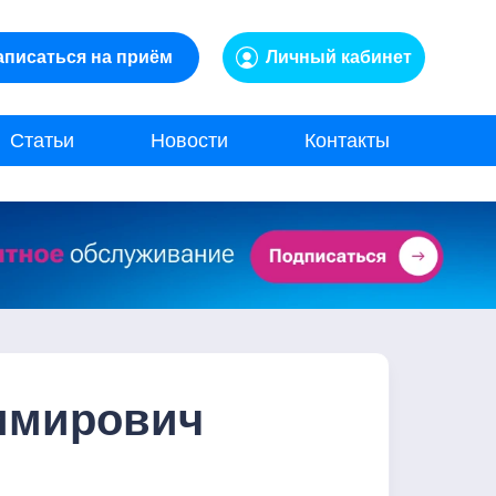
аписаться на приём
Личный кабинет
Статьи
Новости
Контакты
имирович