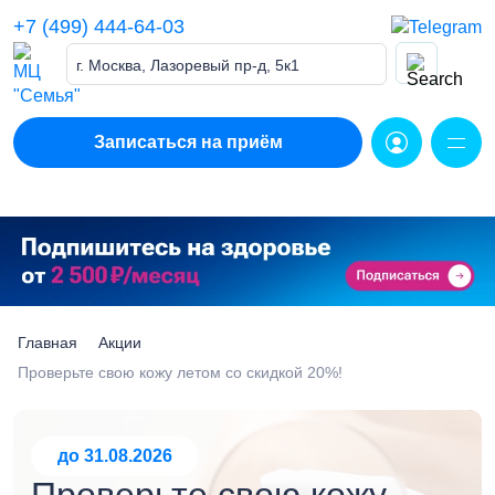
Skip
+7 (499) 444-64-03
to
content
г. Москва, Лазоревый пр-д, 5к1
Записаться на приём
Главная
Акции
Проверьте свою кожу летом со скидкой 20%!
до 31.08.2026
Проверьте свою кожу